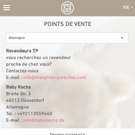
FR
Toggle
navigation
POINTS DE VENTE
Allemagne
Revendeurs TP
vous recherchez un revendeur
proche de chez vous?
Contactez-nous
E-mail :
info@theophile-patachou.com
Baby Kochs
Breite Str. 3
40213 Düsseldorf
Allemagne
Tel. : +492113559440
E-mail :
info@babykochs.de
Devenir partenaire