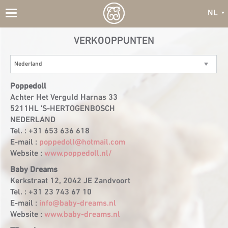
NL
Toggle
navigation
VERKOOPPUNTEN
Nederland
Poppedoll
Achter Het Verguld Harnas 33
5211HL 'S-HERTOGENBOSCH
NEDERLAND
Tel. : +31 653 636 618
E-mail :
poppedoll@hotmail.com
Website :
www.poppedoll.nl/
Baby Dreams
Kerkstraat 12, 2042 JE Zandvoort
Tel. : +31 23 743 67 10
E-mail :
info@baby-dreams.nl
Website :
www.baby-dreams.nl